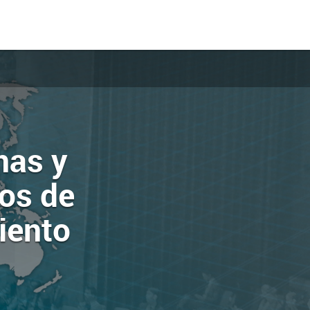
nas y
tos de
iento