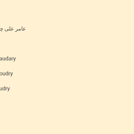
to Original: عامر علی چوہدری
haudary
houdry
udry