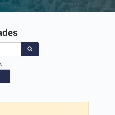
ades
s