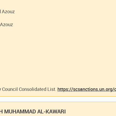
d Azouz
 Azouz
y Council Consolidated List.
https://scsanctions.un.org/
LIH MUHAMMAD AL-KAWARI