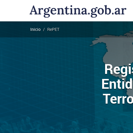
Pasar al contenido principal
Jus.gob.ar
Ministerio
Inicio
RePET
de
Justicia
Regi
Entid
Terr